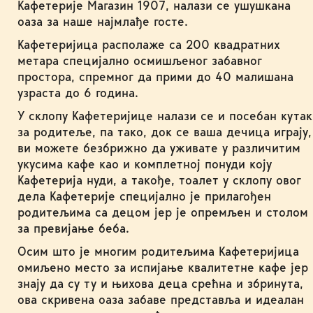
Кафетерије Магазин 1907, налази се ушушкана
оаза за наше најмлађе госте.
Кафетеријица располаже са 200 квадратних
метара специјално осмишљеног забавног
простора, спремног да прими до 40 малишана
узраста до 6 година.
У склопу Кафетеријице налази се и посебан кутак
за родитеље, па тако, док се ваша дечица играју,
ви можете безбрижно да уживате у различитим
укусима кафе као и комплетној понуди коју
Кафетерија нуди, а такође, тоалет у склопу овог
дела Кафетерије специјално је прилагођен
родитељима са децом јер је опремљен и столом
за превијање беба.
Осим што је многим родитељима Кафетеријица
омиљено место за испијање квалитетне кафе јер
знају да су ту и њихова деца срећна и збринута,
ова скривена оаза забаве представља и идеалан