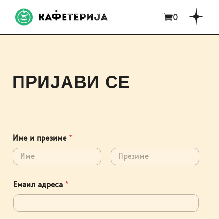
0
ПРИЈАВИ СЕ
Име и презиме
*
First
Last
Емаил адреса
*