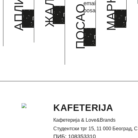
ЖАЛБЕ
email:
ПОСАО
posao@kafeterija.co
ПИШИ НАМ
ПИШИ НАМ
ПИШ
ПИШИ НАМ
KAFETERIJA
Кафетерија & Love&Brands
Студентски трг 15, 11 000 Београд, 
ПИБ: 108353310