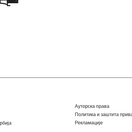
m
И НАМ
Ауторска права
Политика и заштита прив
Рекламације
Србија