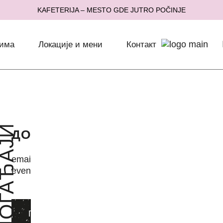
KAFETERIJA – MESTO GDE JUTRO POČINJE
тима
Локације и мени
Контакт
ОГАЂАЈИ
ЕТИНГ
ДОГАЂАЈИ
 чујемо твоју
email:
онуду или
event@kafeterija.com
g@kafeterija.com
ПИШИ НАМ