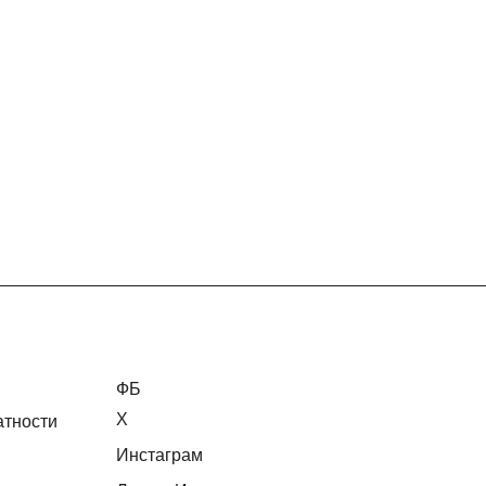
ФБ
Х
атности
Инстаграм