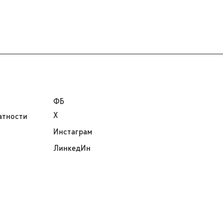
ФБ
Х
атности
Инстаграм
ЛинкедИн