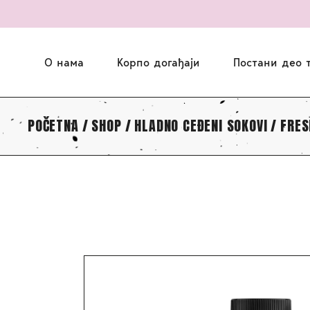
АКАДЕМИЈА
КАФЕТЕРИЈИЦА
О нама
Корпо догађаји
Постани део 
КАФЕТЕРИЈА
КЕТЕРИНГ
POČETNA
SHOP
HLADNO CEĐENI SOKOVI
FRES
АКАДЕМИЈА
СТИПЕНДИЈЕ
КАФЕТЕРИЈИЦА
КАФЕТЕРИЈА
КЕТЕРИНГ
СТИПЕНДИЈЕ